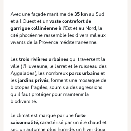
Description
Avec une façade maritime de
35 km
au Sud
et à l'Ouest et un
vaste contrefort de
garrigue collinéenne
à l'Est et au Nord, la
cité phocéenne rassemble les divers milieux
vivants de la Provence méditerranéenne.
Les
trois rivières urbaines
qui traversent la
ville (l'Huveaune, le Jarret et le ruisseau des
Aygalades), les nombreux
parcs urbains
et
les
jardins privés
, forment une mosaïque de
biotopes fragiles, soumis à des agressions
qu'il faut protéger pour maintenir la
biodiversité.
Le climat est marqué par une
forte
saisonnalité
, caractérisé par un été chaud et
sec, un automne plus humide, un hiver doux