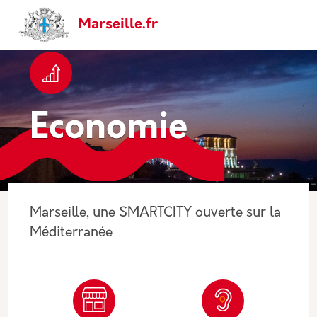
Aller au contenu principal
Panneau de gestion des cookies
Navigation principale
Marseille.fr
Economie
Marseille, une SMARTCITY ouverte sur la
Méditerranée