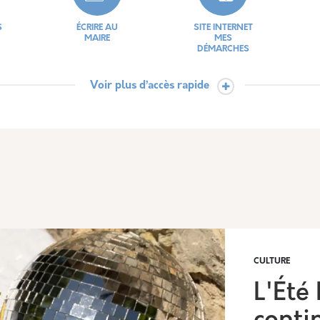
S
ÉCRIRE AU
SITE INTERNET
MAIRE
MES
DÉMARCHES
Voir plus d’accès rapide
MENU DES
MAGAZINE
CANTINES
MARSEILLE
CULTURE
ARCHÉS
DÉMARCHES
ACCESSIB
UBLICS
D'URBANISME
L'Été