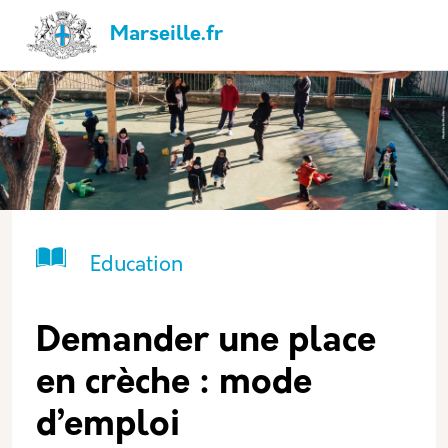
Aller au contenu principal
Panneau de gestion des cookies
Navigation principale
Marseille.fr
Catégorie principale
Icone
Nom
Education
Demander une place
en crèche : mode
d’emploi