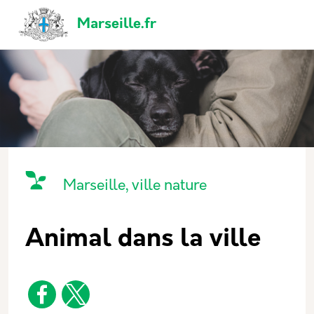
Aller au contenu principal
Panneau de gestion des cookies
Navigation principale
Marseille.fr
Catégorie principale
Icone
Nom
Marseille, ville nature
Animal dans la ville