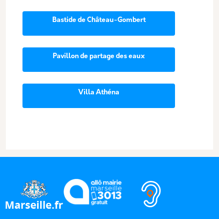
Bastide de Château-Gombert
Pavillon de partage des eaux
Villa Athéna