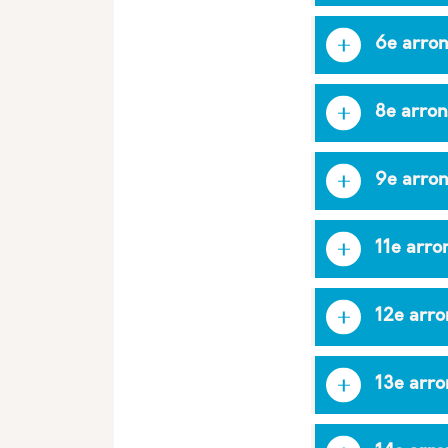
6e arro
8e arro
9e arro
11e arr
12e arr
13e arr