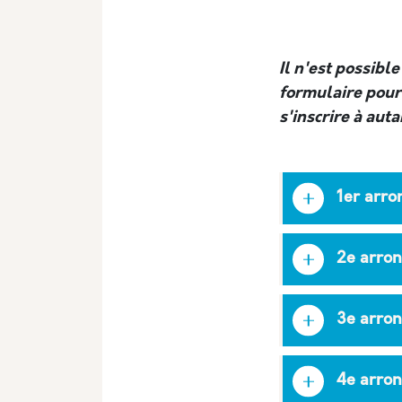
Il n'est possible
formulaire pour 
s'inscrire à auta
1er arr
2e arro
3e arro
4e arro