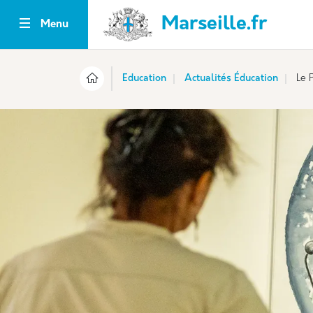
Aller au contenu principal
Panneau de gestion des cookies
Marseille.fr
Menu
Education
Actualités Éducation
Le 
Catégorie principale