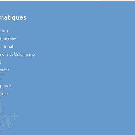
matiques
tion
ronnement
national
ment et Urbanisme
l
ntion
é
placer
omie