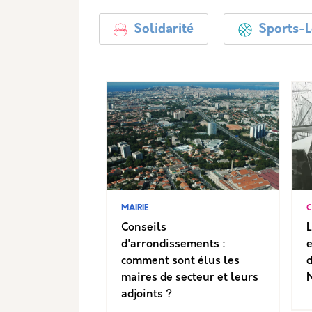
Solidarité
Sports-L
MAIRIE
C
Conseils
L
d'arrondissements :
e
comment sont élus les
d
maires de secteur et leurs
M
adjoints ?