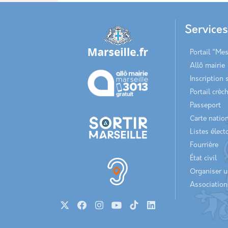
Service
Portail "Me
Allô mairie
Inscription 
Portail crèc
Passeport
Carte nation
Listes élect
Fourrière
État civil
Organiser 
Association