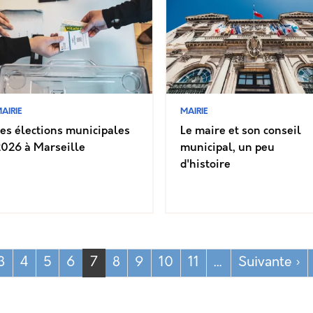
AIRIE
MAIRIE
es élections municipales
Le maire et son conseil
2026 à Marseille
municipal, un peu
d'histoire
récédente
Pa
3
4
5
6
7
8
9
10
11
…
Suivante ›