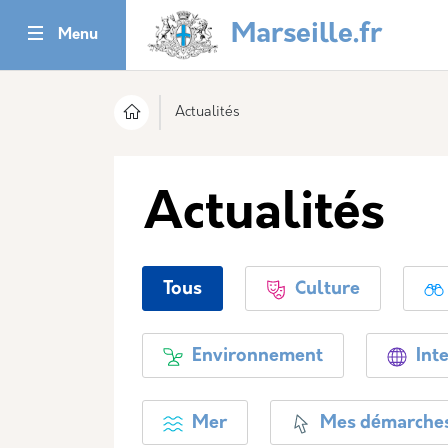
Aller au contenu principal
Panneau de gestion des cookies
Marseille.fr
Menu
Actualités
Actualités
Tous
Culture
Environnement
Inte
Mer
Mes démarche