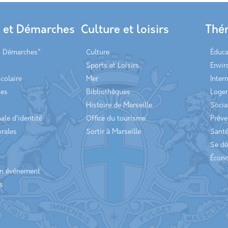
s et Démarches
Culture et loisirs
Thé
s Démarches"
Culture
Éduca
Sports et Loisirs
Envi
scolaire
Mer
Inter
hes
Bibliothèques
Loge
Histoire de Marseille
Socia
ale d’identité
Office du tourisme
Préve
orales
Sortir à Marseille
Sant
Se dé
Écon
un événement
s