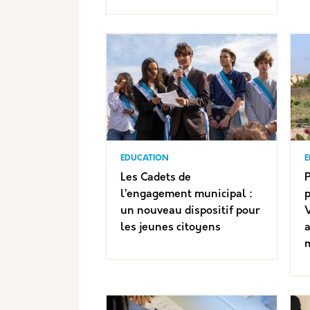
EDUCATION
E
Les Cadets de
P
l’engagement municipal :
p
un nouveau dispositif pour
V
les jeunes citoyens
a