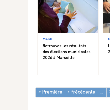
MAIRIE
M
Retrouvez les résultats
L
des élections municipales
2026 à Marseille
Pagination
Première page
Page p
« Première
‹ Précédente
…