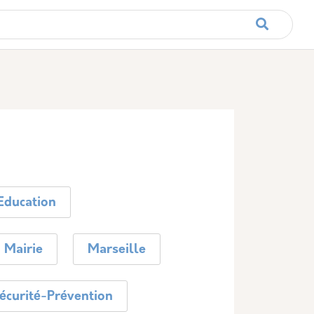
rincipale
Education
Mairie
Marseille
écurité-Prévention