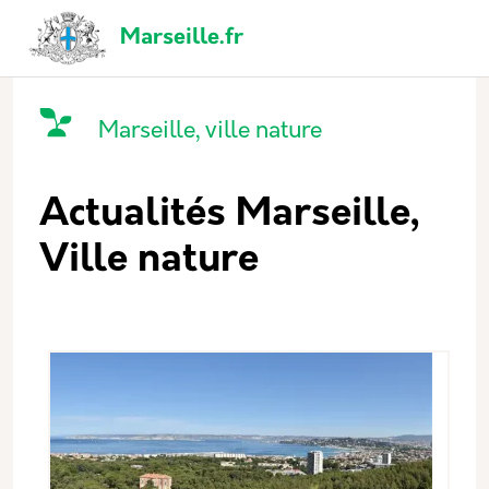
Aller au contenu principal
Panneau de gestion des cookies
Navigation principale
Marseille.fr
Catégorie principale
Icone
Nom
Marseille, ville nature
Actualités Marseille,
Ville nature