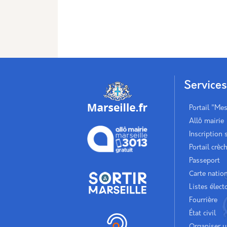
Service
Portail "Me
Allô mairie
Inscription 
Portail crèc
Passeport
Carte nation
Listes élect
Fourrière
État civil
Organiser 