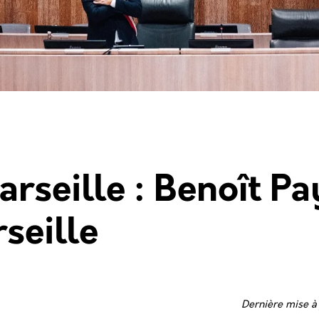
arseille : Benoît Pa
seille
Dernière mise à 