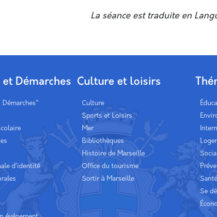
La séance est traduite en Lang
s et Démarches
Culture et loisirs
Thé
s Démarches"
Culture
Éduca
Sports et Loisirs
Envi
scolaire
Mer
Inter
hes
Bibliothèques
Loge
Histoire de Marseille
Socia
ale d’identité
Office du tourisme
Préve
orales
Sortir à Marseille
Sant
Se dé
Écon
un événement