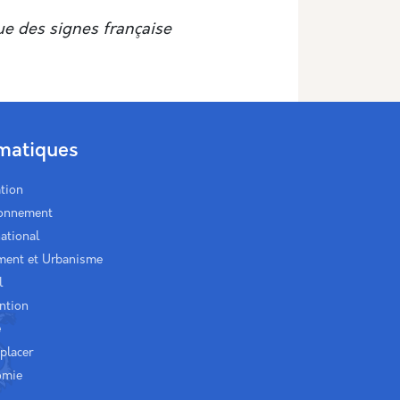
ue des signes française
matiques
tion
ronnement
national
ment et Urbanisme
l
ntion
é
placer
omie