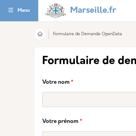
Aller au contenu principal
Panneau de gestion des cookies
Marseille.fr
Menu
Formulaire de Demande OpenData
Formulaire de d
Votre nom
Votre prénom