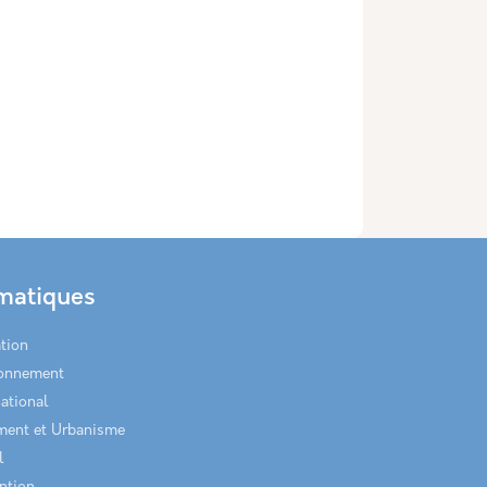
matiques
tion
ronnement
national
ment et Urbanisme
l