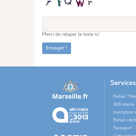
Merci de retaper le texte ici
Envoyer !
Service
Portail "Me
Allô mairie
Inscription 
Portail crèc
Passeport