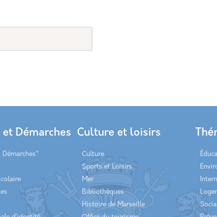
s et Démarches
Culture et loisirs
Thé
s Démarches"
Culture
Éduca
Sports et Loisirs
Envi
scolaire
Mer
Inter
hes
Bibliothèques
Loge
Histoire de Marseille
Socia