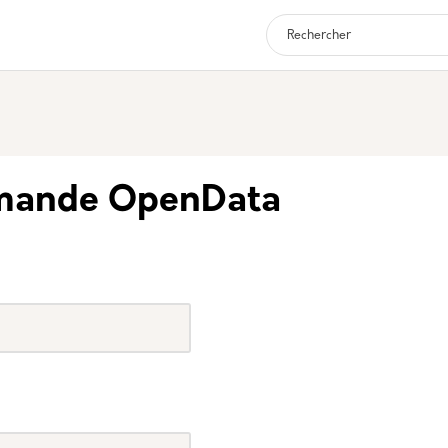
Navigation p
emande OpenData