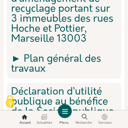
recyclage portant sur
3 immeubles des rues
Hoche et Pottier,
Marseille 13003
► Plan général des
travaux
Déclaration d’utilité
publique au bénéfice
de la Société publique
locale d’aménagement
Accueil
Actualités
Menu
Recherche
Services