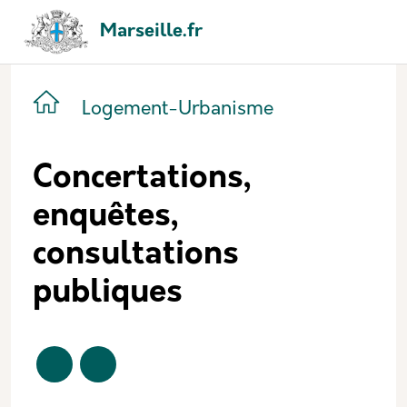
Aller au contenu principal
Panneau de gestion des cookies
Navigation principale
Marseille.fr
Catégorie principale
Icone
Nom
Logement-Urbanisme
Concertations,
enquêtes,
consultations
publiques