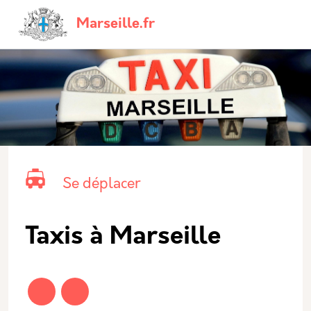
Aller au contenu principal
Panneau de gestion des cookies
Navigation principale
Marseille.fr
Catégorie principale
Icone
Nom
Se déplacer
Taxis à Marseille