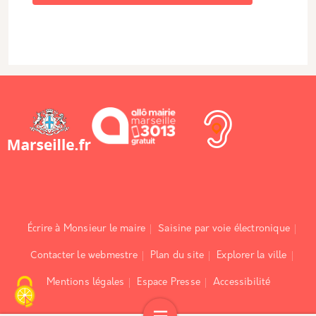
Écrire à Monsieur le maire
Saisine par voie électronique
Contacter le webmestre
Plan du site
Explorer la ville
Mentions légales
Espace Presse
Accessibilité