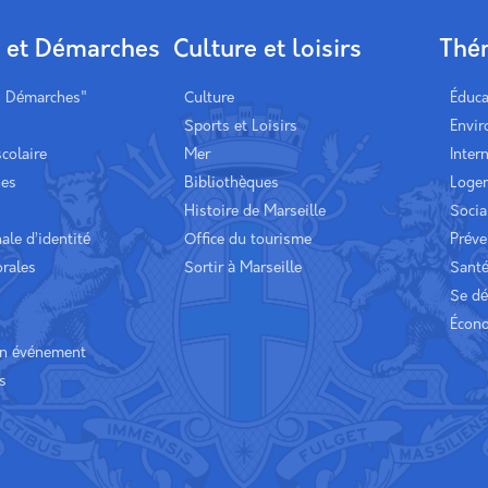
s et Démarches
Culture et loisirs
Thé
s Démarches"
Culture
Éduca
Sports et Loisirs
Envi
scolaire
Mer
Inter
hes
Bibliothèques
Loge
Histoire de Marseille
Socia
ale d’identité
Office du tourisme
Préve
orales
Sortir à Marseille
Sant
Se dé
Écon
un événement
s