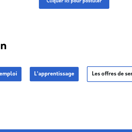
Cliquer ici pour postuler
in
'emploi
L'apprentissage
Les offres de se