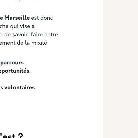
 de Marseille
est donc
che qui vise à
n de savoir-faire entre
cement de la mixité
 parcours
pportunités.
es volontaires
.
'est ?