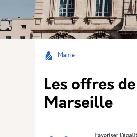
Icone
Nom
Mairie
Les offres de
Marseille
Description
Favoriser l’égali