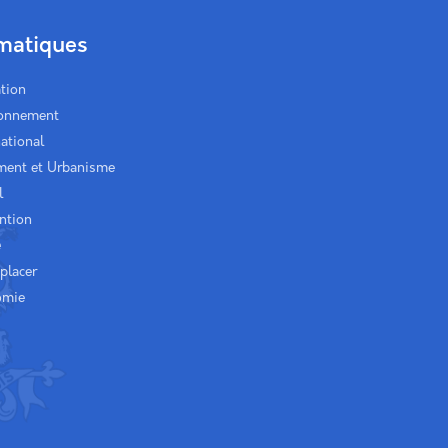
matiques
tion
ronnement
national
ment et Urbanisme
l
ntion
é
placer
omie