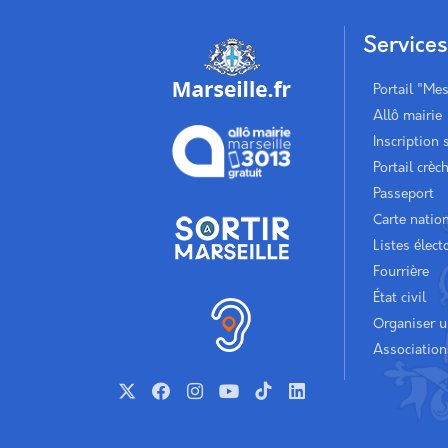
Service
Portail "Me
Allô mairie
Inscription 
Portail crèc
Passeport
Carte nation
Listes élect
Fourrière
État civil
Organiser 
Association