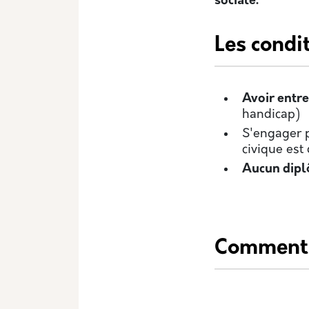
sociale.
Les condi
Avoir entre
handicap)
S'engager 
civique es
Aucun dipl
Comment 