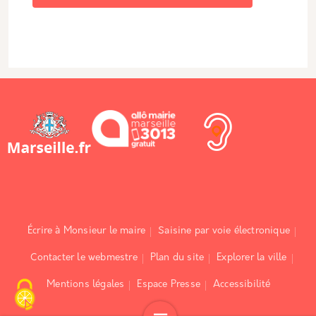
Écrire à Monsieur le maire
Saisine par voie électronique
Contacter le webmestre
Plan du site
Explorer la ville
Mentions légales
Espace Presse
Accessibilité