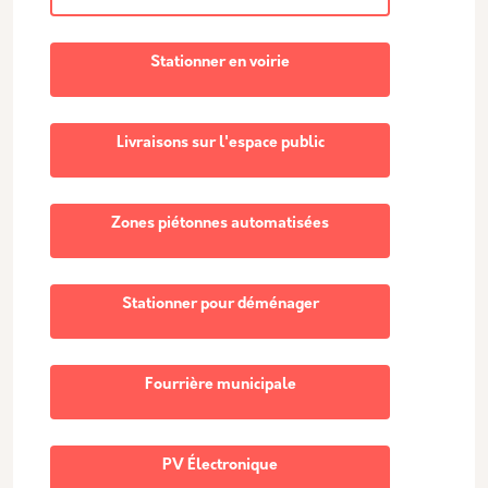
Stationner en voirie
Livraisons sur l'espace public
Zones piétonnes automatisées
Stationner pour déménager
Fourrière municipale
PV Électronique