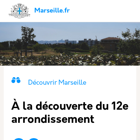
Aller au contenu principal
Panneau de gestion des cookies
Navigation principale
Marseille.fr
Catégorie principale
Icone
Nom
Découvrir Marseille
À la découverte du 12e
arrondissement