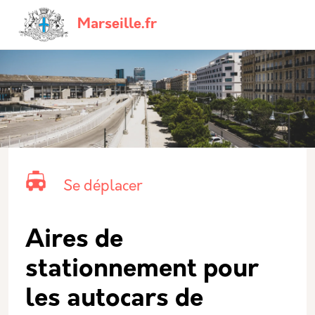
Aller au contenu principal
Panneau de gestion des cookies
Navigation principale
Marseille.fr
Catégorie principale
Icone
Nom
Se déplacer
Aires de
stationnement pour
les autocars de