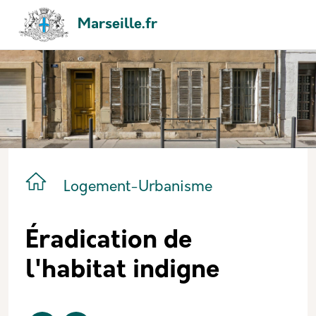
Aller au contenu principal
Panneau de gestion des cookies
Navigation principale
Marseille.fr
Catégorie principale
Icone
Nom
Logement-Urbanisme
Éradication de
l'habitat indigne