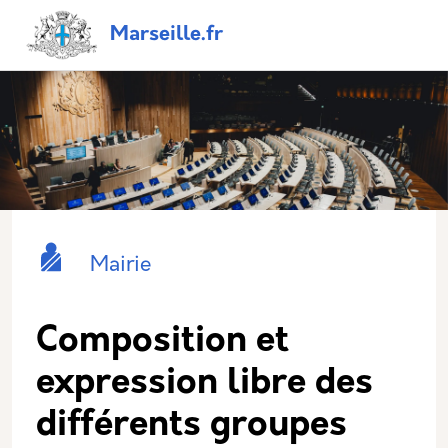
Aller au contenu principal
Panneau de gestion des cookies
Navigation principale
Marseille.fr
Catégorie principale
Icone
Nom
Mairie
Composition et
expression libre des
différents groupes