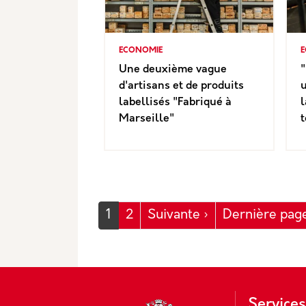
ECONOMIE
E
Une deuxième vague
"
d'artisans et de produits
u
labellisés "Fabriqué à
l
Marseille"
t
Pagination
Page suivante
1
2
Suivante ›
Dernière pag
Service