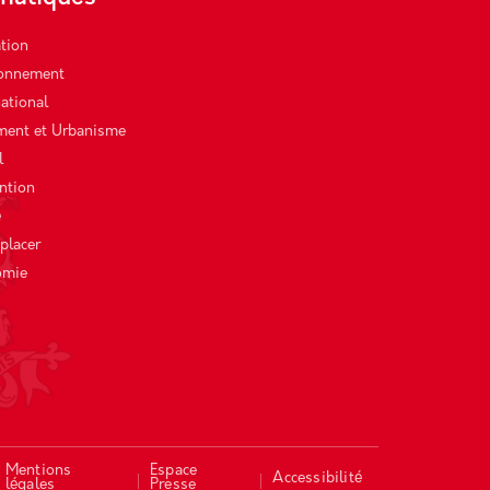
tion
ronnement
national
ment et Urbanisme
l
ntion
é
placer
omie
Mentions
Espace
Accessibilité
légales
Presse