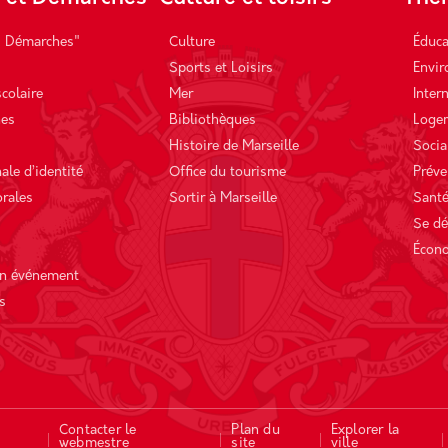
s Démarches"
Culture
Éduca
Sports et Loisirs
Envi
scolaire
Mer
Inter
hes
Bibliothèques
Loge
Histoire de Marseille
Socia
ale d’identité
Office du tourisme
Préve
orales
Sortir à Marseille
Sant
Se dé
Écon
un événement
s
Contacter le
Plan du
Explorer la
webmestre
site
ville