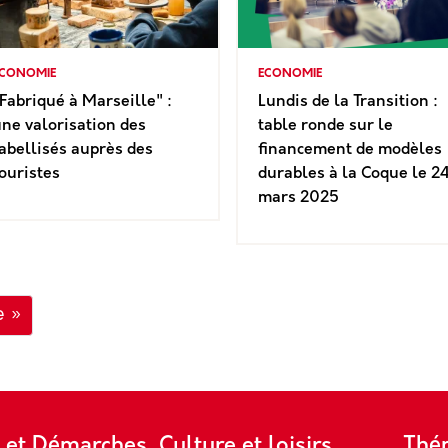
CONOMIE
ECONOMIE
Fabriqué à Marseille" :
Lundis de la Transition :
ne valorisation des
table ronde sur le
abellisés auprès des
financement de modèles
ouristes
durables à la Coque le 2
mars 2025
Dernière page
e »
s et Démarches
Culture et loisirs
Thé